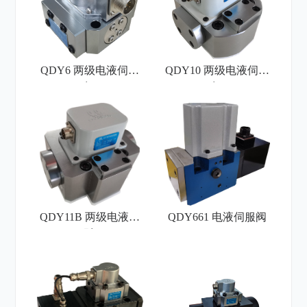
QDY6 两级电液伺服
QDY10 两级电液伺服
阀
阀
QDY11B 两级电液伺
QDY661 电液伺服阀
服阀