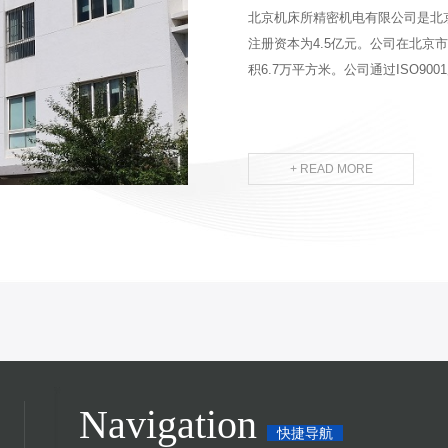
北京机床所精密机电有限公司是北京
注册资本为4.5亿元。公司在北京
积6.7万平方米。公司通过ISO9
+ READ MORE
Navigation
快捷导航