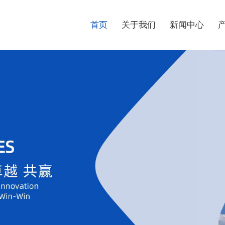
首页
关于我们
新闻中心