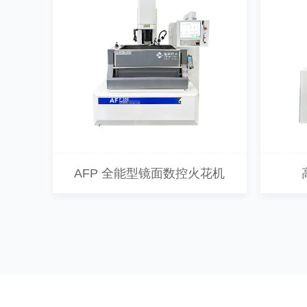
花机
AFP 全能型镜面数控火花机