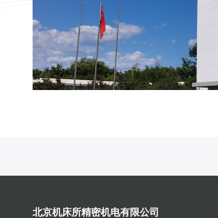
北京机床所精密机电有限公司