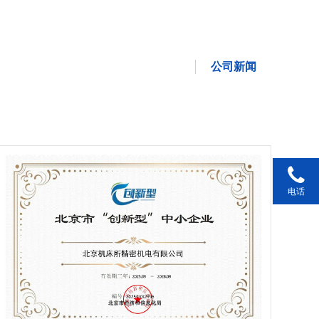
公司新闻
电话