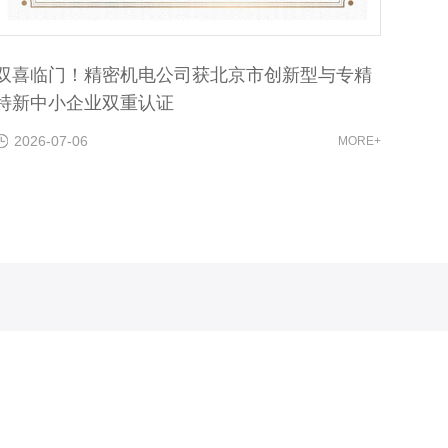
双喜临门！精密机电公司获北京市创新型与专精
特新中小企业双重认证
2026-07-06
MORE+