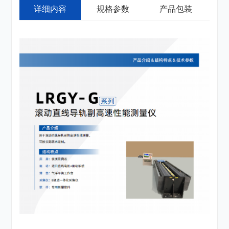
详细内容
规格参数
产品包装