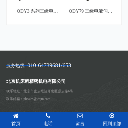
QDY3 系列三级电液
QDY79 三级电液伺服
伺服阀
阀
010-64739681/653
服务热线
北京机床所精密机电有限公司
联系地址：北京市密云经济开发区强云路6号
联系邮箱：phsales@jcsjm.com
Copyright © 2023-2026
北京机床所精密机电有限公司 All Rights Reserved. 备
案号：
京ICP备07503239号-1
首页
电话
留言
回到顶部