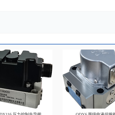
DY116 压力控制先导阀
QDY6 两级电液伺服