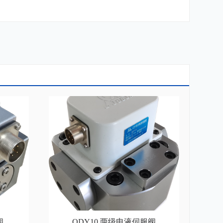
阀
QDY10 两级电液伺服阀